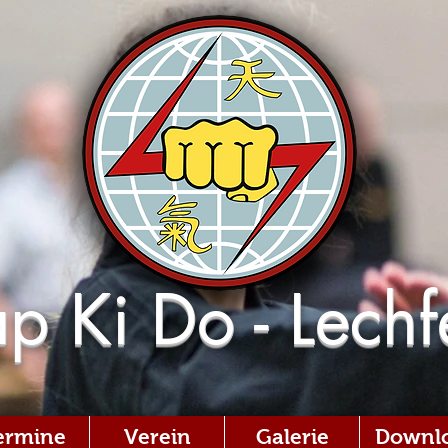
p Ki Do - Lechf
ermine
Verein
Galerie
Downl