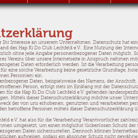
tzerklärung
er Ihr Interesse an unserem Unternehmen. Datenschutz hat ei
tand des Hap Ki Do Club Lechfeld e.V.. Eine Nutzung der Intern
sätzlich ohne jede Angabe personenbezogener Daten möglich. So
res Vereins über unsere Internetseite in Anspruch nehmen mö
zogener Daten erforderlich werden. Ist die Verarbeitung per
 für eine solche Verarbeitung keine gesetzliche Grundlage, hole
enen Person(en) ein.
enbezogener Daten, beispielsweise des Namens, der Anschrift,
roffenen Person, erfolgt stets im Einklang mit der Datensch
 für die Hap Ki Do Club Lechfeld e.V. geltenden landesspezif
n. Mittels dieser Datenschutzerklärung möchte unser Untern
weck der von uns erhobenen, genutzten und verarbeiteten p
den betroffene Personen mittels dieser Datenschutzerklärung 
eld e.V. hat also für die Verarbeitung Verantwortlicher zahlre
men umgesetzt, um einen möglichst lückenlosen Schutz der üb
bezogenen Daten sicherzustellen. Dennoch können Internetbas
tslücken aufweisen, sodass ein absoluter Schutz nicht gewährle