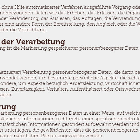
er ohne Hilfe automatisierter Verfahren ausgeführte Vorgang od
nbezogenen Daten wie das Erheben, das Erfassen, die Organis
der Veränderung, das Auslesen, das Abfragen, die Verwendung
r eine andere Form der Bereitstellung, den Abgleich oder die 
der die Vernichtung.
 der Verarbeitung
ng ist die Markierung gespeicherter personenbezogener Daten m
.
omatisierten Verarbeitung personenbezogener Daten, die darin be
endet werden, um bestimmte persönliche Aspekte, die sich au
ondere, um Aspekte bezüglich Arbeitsleistung, wirtschaftliche
ssen, Zuverlässigkeit, Verhalten, Aufenthaltsort oder Ortswechs
sagen.
rung
rarbeitung personenbezogener Daten in einer Weise, auf welc
tzlicher Informationen nicht mehr einer spezifischen betrof
 zusätzlichen Informationen gesondert aufbewahrt werden und
unterliegen, die gewährleisten, dass die personenbezogenen 
zierbaren natürlichen Person zugewiesen werden.