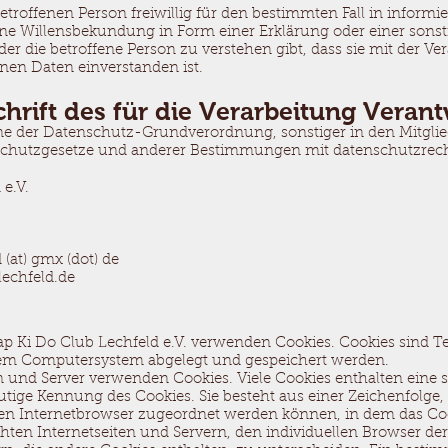
betroffenen Person freiwillig für den bestimmten Fall in informi
e Willensbekundung in Form einer Erklärung oder einer sonst
r die betroffene Person zu verstehen gibt, dass sie mit der Ver
en Daten einverstanden ist.
rift des für die Verarbeitung Verant
ne der Datenschutz-Grundverordnung, sonstiger in den Mitgli
chutzgesetze und anderer Bestimmungen mit datenschutzrechtl
e.V.
 (at) gmx (dot) de
echfeld.de
Hap Ki Do Club Lechfeld e.V. verwenden Cookies. Cookies sind T
nem Computersystem abgelegt und gespeichert werden.
en und Server verwenden Cookies. Viele Cookies enthalten eine
utige Kennung des Cookies. Sie besteht aus einer Zeichenfolge,
en Internetbrowser zugeordnet werden können, in dem das Coo
hten Internetseiten und Servern, den individuellen Browser de