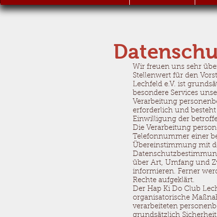
Datenschu
Wir freuen uns sehr üb
Stellenwert für den Vors
Lechfeld e.V. ist grund
besondere Services unse
Verarbeitung personenbe
erforderlich und besteht
Einwilligung der betroff
Die Verarbeitung person
Telefonnummer einer bet
Übereinstimmung mit den
Datenschutzbestimmunge
über Art, Umfang und Z
informieren. Ferner wer
Rechte aufgeklärt.
Der Hap Ki Do Club Lechf
organisatorische Maßnah
verarbeiteten personen
grundsätzlich Sicherhei