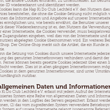
n, die andere Cookies enthalten, zu unterscheiden. Ein besti
kie-ID wiedererkannt und identifiziert werden.
ookies kann die Hap Ki Do Club Lechfeld e.V. den Nutzern diese
ices bereitstellen, die ohne die Cookie-Setzung nicht möglich 
önnen die Informationen und Angebote auf unserer Internetseit
es ermöglichen uns, wie bereits erwähnt, die Benutzer unserer 
 dieser Wiedererkennung ist es, den Nutzern die Verwendung 
r einer Internetseite, die Cookies verwendet, muss beispielswe
ine Zugangsdaten eingeben, weil dies von der Internetseite und
tzers abgelegten Cookie übernommen wird. Ein weiteres Beisp
hop. Der Online-Shop merkt sich die Artikel, die ein Kunde in
ie.
nn die Setzung von Cookies durch unsere Internetseite jederzeit
lung des genutzten Internetbrowsers verhindern und damit der
. Ferner können bereits gesetzte Cookies jederzeit über einen 
cht werden. Dies ist in allen gängigen Internetbrowsern möglic
Cookies in dem genutzten Internetbrowser, sind unter Umständ
llumfänglich nutzbar.
 allgemeinen Daten und Informatione
p Ki Do Club Lechfeld e.V. erfasst mit jedem Aufruf der Internet
isiertes System eine Reihe von allgemeinen Daten und Informa
 werden in den Logfiles des Servers gespeichert. Erfasst werd
nen, (2) das vom zugreifenden System verwendete Betriebssystem
 System auf unsere Internetseite gelangt (sogenannte Referrer),