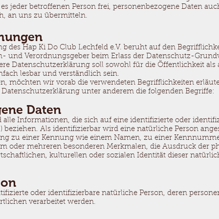
es jeder betroffenen Person frei, personenbezogene Daten auc
ch, an uns zu übermitteln.
mmungen
 des Hap Ki Do Club Lechfeld e.V. beruht auf den Begrifflichk
en- und Verordnungsgeber beim Erlass der Datenschutz-Grun
e Datenschutzerklärung soll sowohl für die Öffentlichkeit als 
fach lesbar und verständlich sein.
n, möchten wir vorab die verwendeten Begrifflichkeiten erläut
 Datenschutzerklärung unter anderem die folgenden Begriffe:
gene Daten
le Informationen, die sich auf eine identifizierte oder identifi
 beziehen. Als identifizierbar wird eine natürliche Person anges
ung zu einer Kennung wie einem Namen, zu einer Kennnummer,
m oder mehreren besonderen Merkmalen, die Ausdruck der phy
chaftlichen, kulturellen oder sozialen Identität dieser natürlich
son
entifizierte oder identifizierbare natürliche Person, deren per
rtlichen verarbeitet werden.