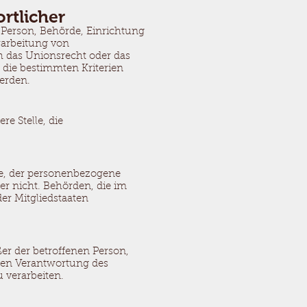
rtlicher
e Person, Behörde, Einrichtung
rarbeitung von
h das Unionsrecht oder das
 die bestimmten Kriterien
erden.
re Stelle, die
lle, der personenbezogene
er nicht. Behörden, die im
r Mitgliedstaaten
ßer der betroffenen Person,
aren Verantwortung des
 verarbeiten.