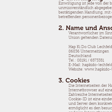
Einwilligung ist jede von der 
unmissverständlich abgegeben
bestätigenden Handlung, mit de
betreffenden personenbezogen
2. Name und Ansch
Verantwortlicher im Sin
Union geltenden Datens
Hap Ki Do Club Lechfeld 
86836 Untermeitingen
Deutschland
Tel.: 08191 / 6573351
E-Mail: hapkido-lechfeld
Website:
www.hapkido-l
3. Cookies
Die Internetseiten der 
Internetbrowser auf ei
Zahlreiche Internetseit
Cookie-ID ist eine einde
und Server dem konkret
ermöglicht es den besuc