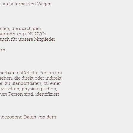
h auf alternativen Wegen,
eiten, die durch den
dverordnung (DS-GVO)
auch für unsere Mitglieder
ern.
zierbare natürliche Person (im
ehen, die direkt oder indirekt,
 zu Standortdaten, zu einer
sischen, physiologischen,
en Person sind, identifiziert
sonenbezogene Daten von dem