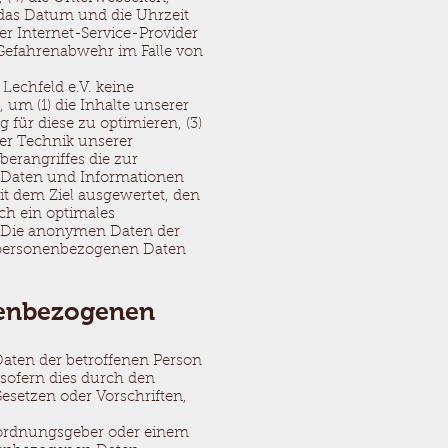
 das Datum und die Uhrzeit
 der Internet-Service-Provider
 Gefahrenabwehr im Falle von
Lechfeld e.V. keine
 um (1) die Inhalte unserer
g für diese zu optimieren, (3)
er Technik unserer
berangriffes die zur
 Daten und Informationen
it dem Ziel ausgewertet, den
ch ein optimales
. Die anonymen Daten der
n personenbezogenen Daten
nenbezogenen
Daten der betroffenen Person
 sofern dies durch den
setzen oder Vorschriften,
erordnungsgeber oder einem