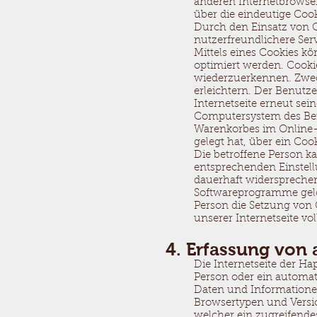
anderen Internetbrowser
über die eindeutige Coo
Durch den Einsatz von C
nutzerfreundlichere Serv
Mittels eines Cookies k
optimiert werden. Cooki
wiederzuerkennen. Zweck
erleichtern. Der Benutze
Internetseite erneut se
Computersystem des Benu
Warenkorbes im Online-S
gelegt hat, über ein Cook
Die betroffene Person ka
entsprechenden Einstel
dauerhaft widersprechen
Softwareprogramme gelös
Person die Setzung von 
unserer Internetseite vo
4. Erfassung von
Die Internetseite der Ha
Person oder ein automat
Daten und Informationen
Browsertypen und Versio
welcher ein zugreifendes