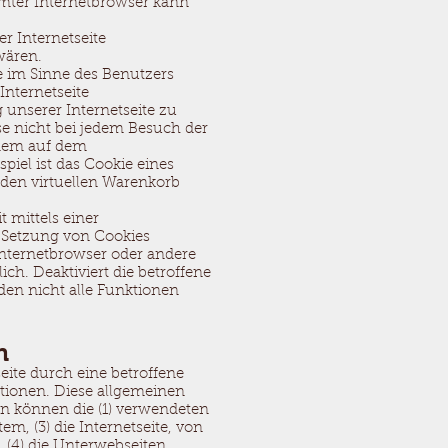
mmter Internetbrowser kann
r Internetseite
wären.
e im Sinne des Benutzers
Internetseite
unserer Internetseite zu
ise nicht bei jedem Besuch der
 dem auf dem
iel ist das Cookie eines
 den virtuellen Warenkorb
 mittels einer
 Setzung von Cookies
Internetbrowser oder andere
h. Deaktiviert die betroffene
en nicht alle Funktionen
n
seite durch eine betroffene
tionen. Diese allgemeinen
en können die (1) verwendeten
, (3) die Internetseite, von
 (4) die Unterwebseiten,