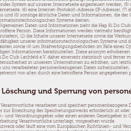
endes System auf unserer Internetseite angesteuert werden, (5)
ternetseite, (6) eine Internet-Protokoll-Adresse (IP-Adresse), (7)
s und (8) sonstige ähnliche Daten und Informationen, die der
formationstechnologischen Systeme dienen.
allgemeinen Daten und Informationen zieht die Hap Ki Do Club 
roffene Person. Diese Informationen werden vielmehr benötigt,
zuliefern, (2) die Inhalte unserer Internetseite sowie die Werbun
sfähigkeit unserer informationstechnologischen Systeme und d
eisten sowie (4) um Strafverfolgungsbehörden im Falle eines Cy
digen Informationen bereitzustellen. Diese anonym erhobenen
Do Club Lechfeld e.V. daher einerseits statistisch und ferner m
tensicherheit in unserem Unternehmen zu erhöhen, um letztli
on uns verarbeiteten personenbezogenen Daten sicherzustellen
 getrennt von allen durch eine betroffene Person angegebene
e Löschung und Sperrung von perso
g Verantwortliche verarbeitet und speichert personenbezogene 
er zur Erreichung des Speicherungszwecks erforderlich ist oder
n- und Verordnungsgeber oder einen anderen Gesetzgeber in Ge
arbeitung Verantwortliche unterliegt, vorgesehen wurde.
gszweck oder läuft eine vom Europäischen Richtlinien- und V