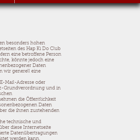
nen besonders hohen
etseiten des Hap Ki Do Club
fern eine betroffene Person
chte, könnte jedoch eine
sonenbezogener Daten
n wir generell eine
 E-Mail-Adresse oder
utz-Grundverordnung und in
ischen
ehmen die Öffentlichkeit
ersonenbezogenen Daten
über die ihnen zustehenden
iche technische und
er diese Internetseite
ierte Datenübertragungen
istet werden kann.