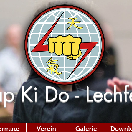
p Ki Do - Lechf
ermine
Verein
Galerie
Downl