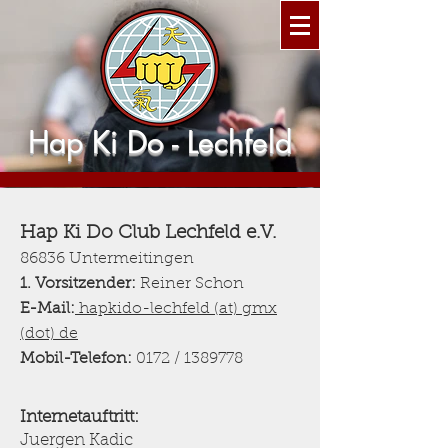
Hap Ki Do - Lechfeld
Hap Ki Do Club Lechfeld e.V.
86836 Untermeitingen
1. Vorsitzender:
Reiner Schon
E-Mail:
hapkido-lechfeld (at) gmx
(dot) de
Mobil-Telefon:
0172 /
1389778
Internetauftritt:
Juergen Kadic